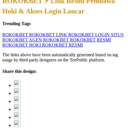
ROKOKBET ⚡️ Link Resmi Pembawa
Hoki & Akses Login Lancar
Trending Tags
ROKOKBET
ROKOKBET LINK
ROKOKBET LOGIN
SITUS
ROKOKBET
AGEN ROKOKBET
ROKOKBET RESMI
ROKOKBET HOKI
ROKOKBET RESMI
The links above have been automatically generated based on tag
usage by third-party designers on the TeePublic platform.
Share this design: