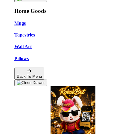
Home Goods
Mugs
Tapestries
Wall Art
Pillows
Back To Menu