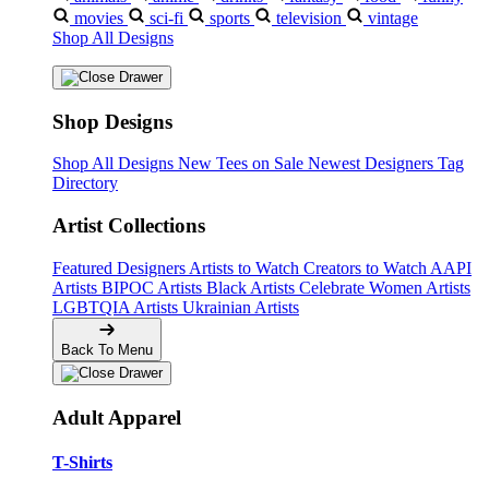
movies
sci-fi
sports
television
vintage
Shop All Designs
Shop Designs
Shop All Designs
New Tees on Sale
Newest Designers
Tag
Directory
Artist Collections
Featured Designers
Artists to Watch
Creators to Watch
AAPI
Artists
BIPOC Artists
Black Artists
Celebrate Women Artists
LGBTQIA Artists
Ukrainian Artists
Back To Menu
Adult Apparel
T-Shirts