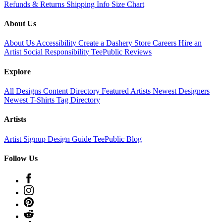
Refunds & Returns
Shipping Info
Size Chart
About Us
About Us
Accessibility
Create a Dashery Store
Careers
Hire an
Artist
Social Responsibility
TeePublic Reviews
Explore
All Designs
Content Directory
Featured Artists
Newest Designers
Newest T-Shirts
Tag Directory
Artists
Artist Signup
Design Guide
TeePublic Blog
Follow Us