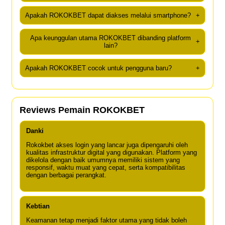
Apakah ROKOKBET dapat diakses melalui smartphone?
+
Apa keunggulan utama ROKOKBET dibanding platform
+
lain?
Apakah ROKOKBET cocok untuk pengguna baru?
+
Reviews Pemain ROKOKBET
Danki
Rokokbet akses login yang lancar juga dipengaruhi oleh
kualitas infrastruktur digital yang digunakan. Platform yang
dikelola dengan baik umumnya memiliki sistem yang
responsif, waktu muat yang cepat, serta kompatibilitas
dengan berbagai perangkat.
Kebtian
Keamanan tetap menjadi faktor utama yang tidak boleh