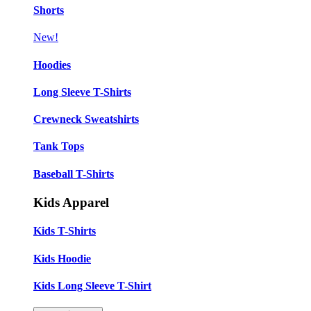
Shorts
New!
Hoodies
Long Sleeve T-Shirts
Crewneck Sweatshirts
Tank Tops
Baseball T-Shirts
Kids Apparel
Kids T-Shirts
Kids Hoodie
Kids Long Sleeve T-Shirt