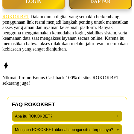
LOGIN
DAFTAR
ROKOKBET
Dalam dunia digital yang semakin berkembang,
penggunaan link resmi menjadi langkah penting untuk memastikan
akses yang aman dan nyaman ke sebuah platform. Banyak
pengguna mengutamakan kemudahan login, stabilitas sistem, serta
keamanan data saat mengakses layanan secara online. Karena itu,
memastikan bahwa akses dilakukan melalui jalur resmi merupakan
kebiasaan yang sangat dianjurkan.
Nikmati Promo Bonus Cashback 100% di situs
ROKOKBET
sekarang juga!
FAQ ROKOKBET
Apa itu ROKOKBET?
+
Mengapa ROKOKBET dikenal sebagai situs terpercaya?
+